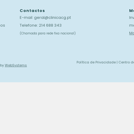
Periodontologia
Pediatria
Contactos
M
Prostondontia
Psicologia
E-mail:
geral@clinicacg.pt
In
cos
Telefone:
214 688 343
ma
Psiquiatria
Ma
(Chamada para rede fixa nacional)
Política de Privacidade
|
Centro d
 by
WebSystems