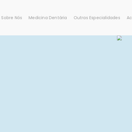
Sobre Nós
Medicina Dentária
Outras Especialidades
Ac
Cirurgia Oral
Cardiologia
Dentisteria / Generalista
Cirurgia Geral
Endodontia
Cirurgia Vascular
Higiene Oral
Medicina Geral e Famili
Implantologia
Medicina Oral do Sono
Oclusão
Nutrição
Odontopediatria
Osteopatia
Ortodontia
Otorrinolaringologia