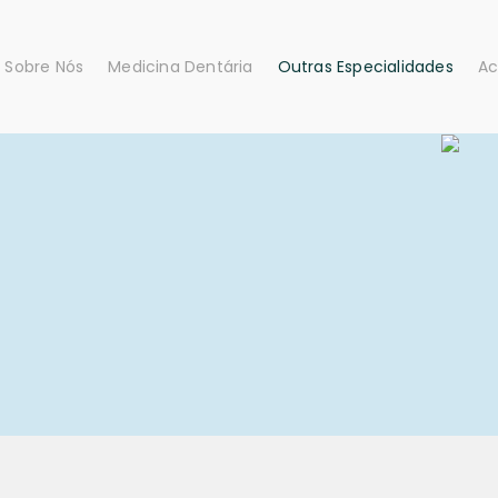
Sobre Nós
Medicina Dentária
Outras Especialidades
Ac
Cirurgia Oral
Cardiologia
Dentisteria / Generalista
Cirurgia Geral
Endodontia
Cirurgia Vascular
Higiene Oral
Medicina Geral e Famili
Implantologia
Medicina Oral do Sono
Oclusão
Nutrição
Odontopediatria
Osteopatia
Ortodontia
Otorrinolaringologia