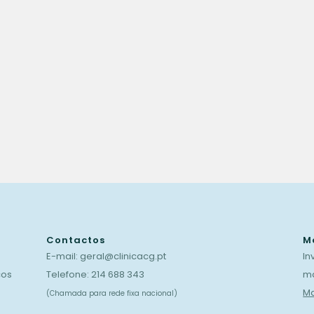
Periodontologia
Pediatria
Prostondontia
Psicologia
Psiquiatria
Contactos
M
E-mail:
geral@clinicacg.pt
In
cos
Telefone:
214 688 343
ma
Ma
(Chamada para rede fixa nacional)